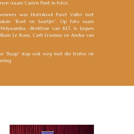
rsen (saam Carien Punt in foto).
enners was Hoërskool Parel Vallei met
duksie “Boet en Saartjie”. Op foto saam
dywamba, direkteur van KLT, is Jaques
illiam Le Roux, Carli Erasmus en Andus van
se “Raap” stap ook weg met die trofee vir
ering.