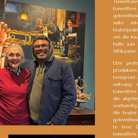
Tienertone
toneelfee
geleenthe
sulke int
teaterprakt
om die kwa
hulle aan
Afrikaanse 
Drie profe
produksie
terugvoer 
ontvang s
toneelfees
die algehe
oorhandig.
die teater
geleenthe
te tree. 
toneelfee