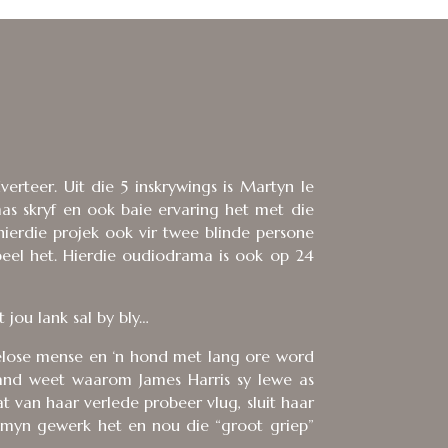
erteer. Uit die 5 inskrywings is Martyn le
as skryf en ook baie ervaring het met die
 hierdie projek ook vir twee blinde persone
peel het. Hierdie oudiodrama is ook op 24
jou lank sal by bly…
awelose mense en ‘n hond met lang ore word
and weet waarom James Harris sy lewe as
 van haar verlede probeer vlug, sluit haar
n myn gewerk het en nou die “groot griep”