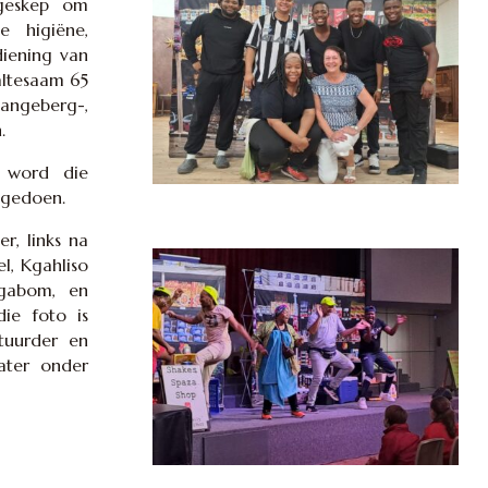
 geskep om
e higiëne,
diening van
altesaam 65
Langeberg-,
.
, word die
a gedoen.
r, links na
l, Kgahliso
gabom, en
die foto is
tuurder en
ater onder