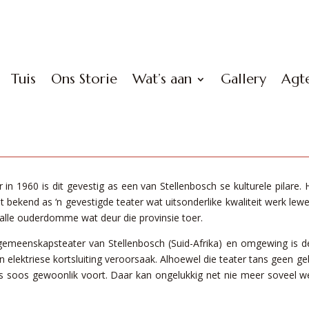
Tuis
Ons Storie
Wat’s aan
Gallery
Agte
r in 1960 is dit gevestig as een van Stellenbosch se kulturele pilare. Hi
 bekend as ‘n gevestigde teater wat uitsonderlike kwaliteit werk lewer
 alle ouderdomme wat deur die provinsie toer.
n gemeenskapsteater van Stellenbosch (Suid-Afrika) en omgewing is de
n elektriese kortsluiting veroorsaak. Alhoewel die teater tans geen ge
soos gewoonlik voort. Daar kan ongelukkig net nie meer soveel w