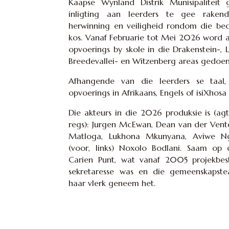
Kaapse Wynland Distrik Munisipaliteit
inligting aan leerders te gee rakend
herwinning en veiligheid rondom die be
kos. Vanaf Februarie tot Mei 2026 word 
opvoerings by skole in die Drakenstein-, 
Breedevallei- en Witzenberg areas gedoen
Afhangende van die leerders se taal
opvoerings in Afrikaans, Engels of isiXhos
Die akteurs in die 2026 produksie is (agte
regs): Jurgen McEwan, Dean van der Vente
Matloga, Lukhona Mkunyana, Aviwe N
(voor, links) Noxolo Bodlani. Saam op 
Carien Punt, wat vanaf 2005 projekbes
sekretaresse was en die gemeenskapste
haar vlerk geneem het.