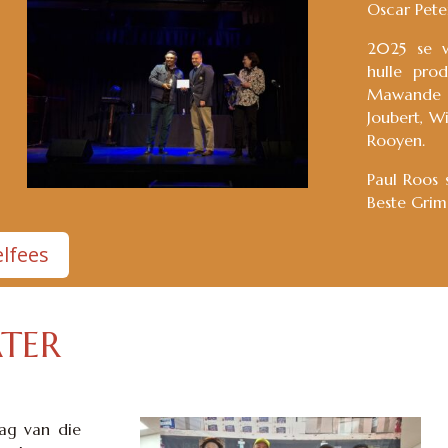
Oscar Pete
2025 se w
hulle pro
Mawande N
Joubert, W
Rooyen.
Paul Roos 
Beste Grim
elfees
ATER
ag van die