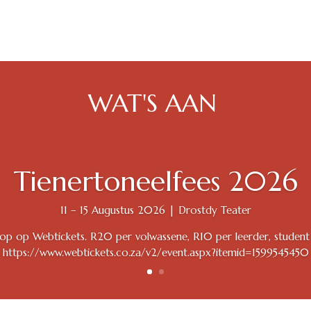
WAT'S AAN
Tienertoneelfees 2026
11 – 15 Augustus 2026 | Drostdy Teater
oop op Webtickets. R20 per volwassene, R10 per leerder, student 
https://www.webtickets.co.za/v2/event.aspx?itemid=1599545450