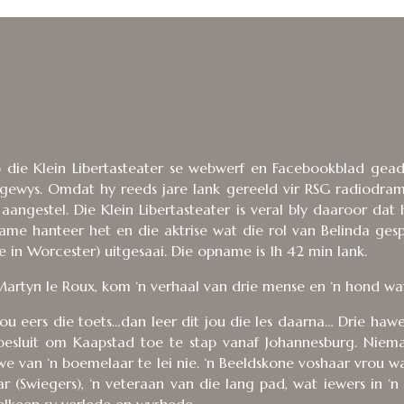
p die Klein Libertasteater se webwerf en Facebookblad geadv
ngewys. Omdat hy reeds jare lank gereeld vir RSG radiodram
aangestel. Die Klein Libertasteater is veral bly daaroor dat
me hanteer het en die aktrise wat die rol van Belinda ges
e in Worcester) uitgesaai. Die opname is 1h 42 min lank.
artyn le Roux, kom ‘n verhaal van drie mense en ‘n hond wat 
jou eers die toets…dan leer dit jou die les daarna… Drie h
esluit om Kaapstad toe te stap vanaf Johannesburg. Niem
 van ‘n boemelaar te lei nie. ‘n Beeldskone voshaar vrou wat
r (Swiegers), ‘n veteraan van die lang pad, wat iewers in ‘
 elkeen sy verlede en wyshede.