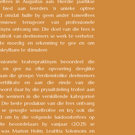
elfees in Augustus aan. Hierdie jaarlikse
s bied aan leerders ‘n unieke optree
id omdat hulle by geen ander toneelfees
ensiewe terugvoer van professionele
isyns ontvang nie. Die doel van die fees is
liteit van deelnemers se werk te verbeter,
 te moedig en erkenning te gee en om
skryfkuns te stimuleer.
ssionele teaterpraktisyns beoordeel die
s en gee na elke opvoering deeglike
aan die groepe. Verdienstelike deelnemers
ertifikate en aan die einde van die
 word daar by die prysuitdeling trofeë aan
le wenners in die verskillende kategorieë
 Die beste produksie van die fees ontvang
 se gesogte wisseltrofee en kry ook die
id om by die volgende Suidoosterfees op
Die beoordelaars by vanjaar (2025) se
s was Marion Holm, Leatitia Solomons en