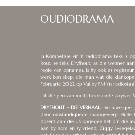
OUDIODRAMA
‘n Kompetisie vir ‘n radiodrama teks is o
Roux se teks, Dryfhout, as die wenner aa
regie van opnames, is hy ook as regisseur 
werk kon skep: die man wat die klankopna
Februarie 2022 op Valley FM (‘n radiostasi
Uit die pen van multi-bekroonde skrywer M
DRYFHOUT – DIE VERHAAL
. Die lewe gee 
deur omstandighede saamgewerp. Hulle b
dosent aan die US opgegee het om die lewe
aan by hom en sy vriend, Ziggy Swiegelaa
het. Soos die verhaal verloop onthul hulle